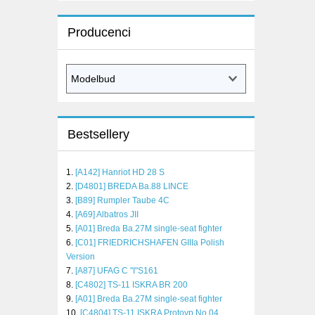
Producenci
Bestsellery
[A142] Hanriot HD 28 S
[D4801] BREDA Ba.88 LINCE
[B89] Rumpler Taube 4C
[A69] Albatros JII
[A01] Breda Ba.27M single-seat fighter
[C01] FRIEDRICHSHAFEN GIIIa Polish
Version
[A87] UFAG C "I"S161
[C4802] TS-11 ISKRA BR 200
[A01] Breda Ba.27M single-seat fighter
[C4804] TS-11 ISKRA Protoyp No 04