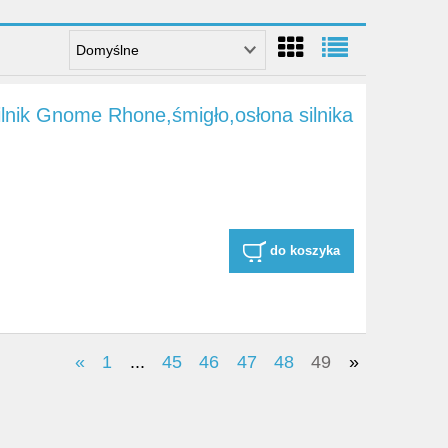
ilnik Gnome Rhone,śmigło,osłona silnika
do koszyka
«
1
...
45
46
47
48
49
»