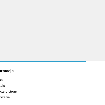
ormacje
as
takt
cane strony
owanie