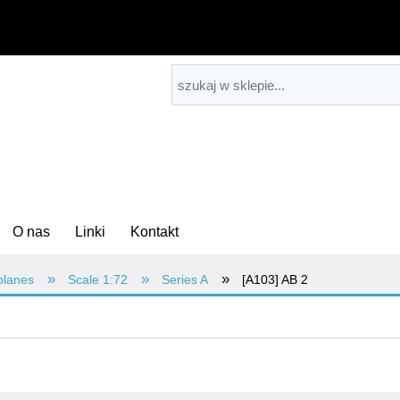
O nas
Linki
Kontakt
»
»
»
planes
Scale 1:72
Series A
[A103] AB 2