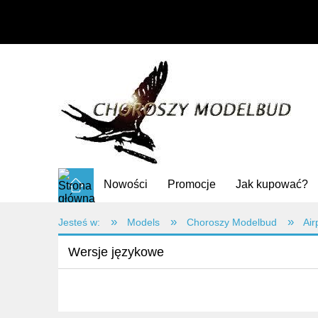
Nowości
Promocje
Jak kupować?
»
»
»
Jesteś w:
Models
Choroszy Modelbud
Air
Wersje językowe