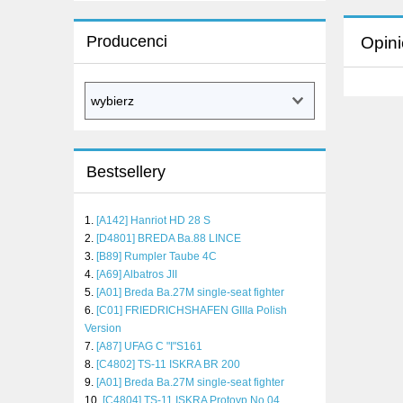
Producenci
Opini
Bestsellery
[A142] Hanriot HD 28 S
[D4801] BREDA Ba.88 LINCE
[B89] Rumpler Taube 4C
[A69] Albatros JII
[A01] Breda Ba.27M single-seat fighter
[C01] FRIEDRICHSHAFEN GIIIa Polish
Version
[A87] UFAG C "I"S161
[C4802] TS-11 ISKRA BR 200
[A01] Breda Ba.27M single-seat fighter
[C4804] TS-11 ISKRA Protoyp No 04